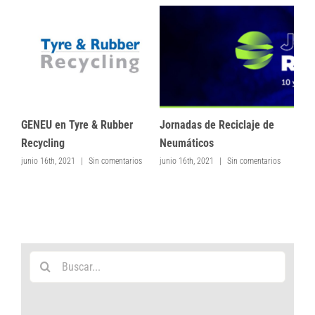
GEN
mod
junio
GENEU en Tyre & Rubber
Jornadas de Reciclaje de
Recycling
Neumáticos
junio 16th, 2021
|
Sin comentarios
junio 16th, 2021
|
Sin comentarios
Buscar: